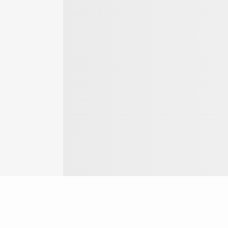
Login
ok